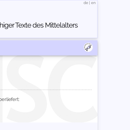
de
|
en
ger Texte des Mittelalters
rliefert: