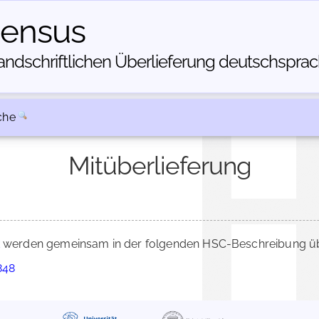
census
dschriftlichen Über­lieferung deutschsprachi
che
Mitüberlieferung
werden gemeinsam in der folgenden HSC-Beschreibung übe
848