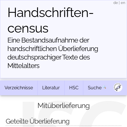
de
|
en
Handschriften­
census
Eine Bestandsaufnahme der
handschriftlichen Über­lieferung
deutschsprachiger Texte des
Mittelalters
Verzeichnisse
Literatur
HSC
Suche
Mitüberlieferung
Geteilte Überlieferung