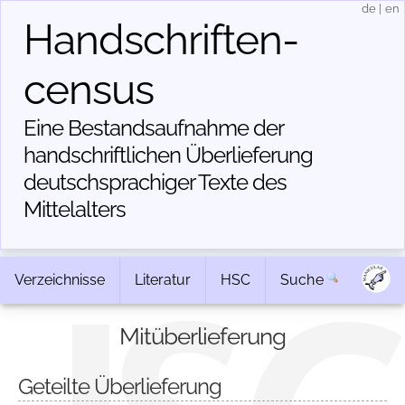
de
|
en
Handschriften­
census
Eine Bestandsaufnahme der
handschriftlichen Über­lieferung
deutschsprachiger Texte des
Mittelalters
Verzeichnisse
Literatur
HSC
Suche
Mitüberlieferung
Geteilte Überlieferung