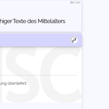
de
|
en
ger Texte des Mittelalters
g überliefert: