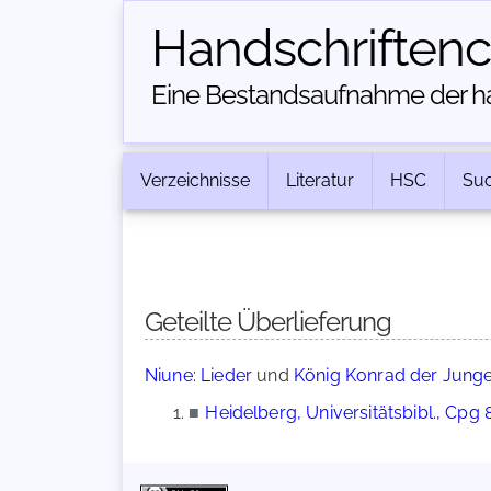
Handschriften­
Eine Bestandsaufnahme der han
Verzeichnisse
Literatur
HSC
Su
Geteilte Überlieferung
Niune: Lieder
und
König Konrad der Junge:
■
Heidelberg, Universitätsbibl., Cpg 