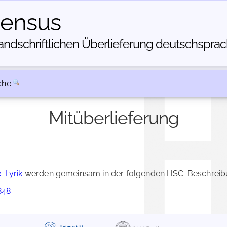
census
dschriftlichen Über­lieferung deutschsprachi
che
Mitüberlieferung
 Lyrik
werden gemeinsam in der folgenden HSC-Beschreibun
848