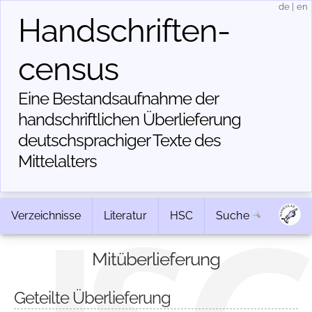
de
|
en
Handschriften­
census
Eine Bestandsaufnahme der
handschriftlichen Über­lieferung
deutschsprachiger Texte des
Mittelalters
Verzeichnisse
Literatur
HSC
Suche
Mitüberlieferung
Geteilte Überlieferung