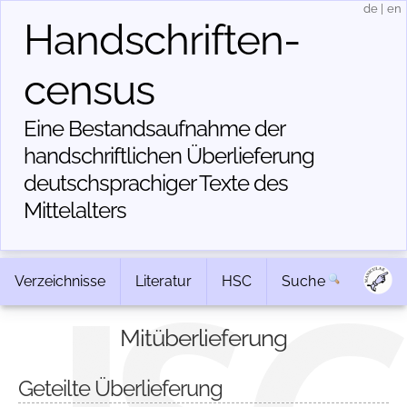
de
|
en
Handschriften­
census
Eine Bestandsaufnahme der
handschriftlichen Über­lieferung
deutschsprachiger Texte des
Mittelalters
Verzeichnisse
Literatur
HSC
Suche
Mitüberlieferung
Geteilte Überlieferung