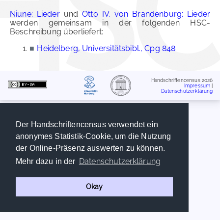
Niune: Lieder
und
Otto IV. von Brandenburg: Lieder
werden gemeinsam in der folgenden HSC-
Beschreibung überliefert:
■
Heidelberg, Universitätsbibl., Cpg 848
Handschriftencensus 2026
Impressum
|
Datenschutzerklärung
Der Handschriftencensus verwendet ein
anonymes Statistik-Cookie, um die Nutzung
der Online-Präsenz auswerten zu können.
Datenschutzerklärung
Mehr dazu in der
Okay