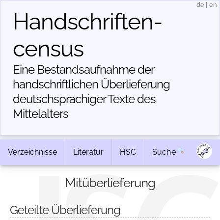
de
|
en
Handschriften­
census
Eine Bestandsaufnahme der
handschriftlichen Über­lieferung
deutschsprachiger Texte des
Mittelalters
Verzeichnisse
Literatur
HSC
Suche
Mitüberlieferung
Geteilte Überlieferung