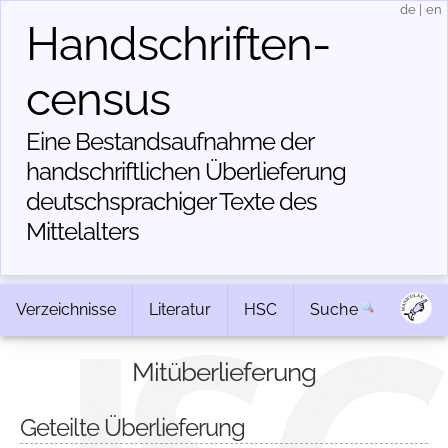
de
|
en
Handschriften­
census
Eine Bestandsaufnahme der
handschriftlichen Über­lieferung
deutschsprachiger Texte des
Mittelalters
Verzeichnisse
Literatur
HSC
Suche
Mitüberlieferung
Geteilte Überlieferung