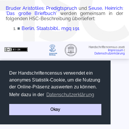
Bruder Aristotiles: Predigtspruch
und
Seuse, Heinrich:
'Das große Briefbuch'
werden gemeinsam in der
folgenden HSC-Beschreibung überliefert:
■
Berlin, Staatsbibl., mgq 191
Handschriftencensus 2026
Impressum
|
Datenschutzerklärung
Der Handschriftencensus verwendet ein
anonymes Statistik-Cookie, um die Nutzung
der Online-Präsenz auswerten zu können.
Datenschutzerklärung
Mehr dazu in der
Okay