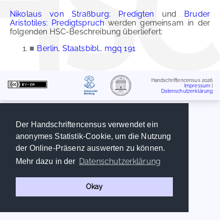
Nikolaus von Straßburg: Predigten
und
Bruder
Aristotiles: Predigtspruch
werden gemeinsam in der
folgenden HSC-Beschreibung überliefert:
■
Berlin, Staatsbibl., mgq 191
Handschriftencensus 2026
Impressum
|
Datenschutzerklärung
Der Handschriftencensus verwendet ein
anonymes Statistik-Cookie, um die Nutzung
der Online-Präsenz auswerten zu können.
Datenschutzerklärung
Mehr dazu in der
Okay