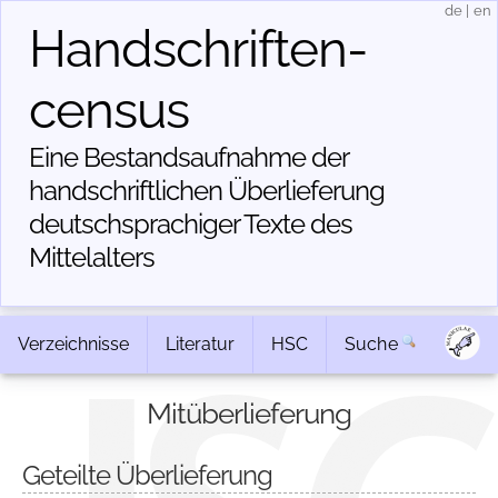
de
|
en
Handschriften­
census
Eine Bestandsaufnahme der
handschriftlichen Über­lieferung
deutschsprachiger Texte des
Mittelalters
Verzeichnisse
Literatur
HSC
Suche
Mitüberlieferung
Geteilte Überlieferung