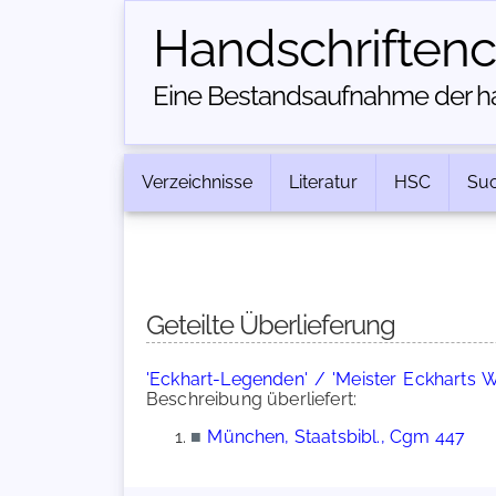
Handschriften­
Eine Bestandsaufnahme der han
Verzeichnisse
Literatur
HSC
Su
Geteilte Überlieferung
'Eckhart-Legenden' / 'Meister Eckharts Wi
Beschreibung überliefert:
■
München, Staatsbibl., Cgm 447