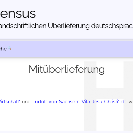
census
dschriftlichen Über­lieferung deutschsprachi
che
Mitüberlieferung
rtschaft'
und
Ludolf von Sachsen: 'Vita Jesu Christi', dt.
we