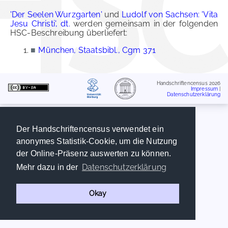
'Der Seelen Wurzgarten'
und
Ludolf von Sachsen: 'Vita
Jesu Christi', dt.
werden gemeinsam in der folgenden
HSC-Beschreibung überliefert:
■
München, Staatsbibl., Cgm 371
Handschriftencensus 2026
Impressum
|
Datenschutzerklärung
Der Handschriftencensus verwendet ein
anonymes Statistik-Cookie, um die Nutzung
der Online-Präsenz auswerten zu können.
Datenschutzerklärung
Mehr dazu in der
Okay