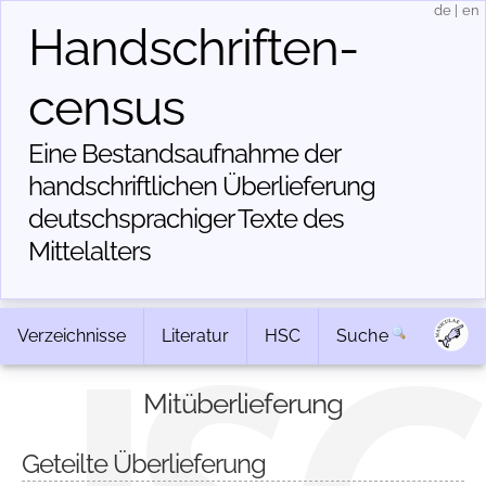
de
|
en
Handschriften­
census
Eine Bestandsaufnahme der
handschriftlichen Über­lieferung
deutschsprachiger Texte des
Mittelalters
Verzeichnisse
Literatur
HSC
Suche
Mitüberlieferung
Geteilte Überlieferung