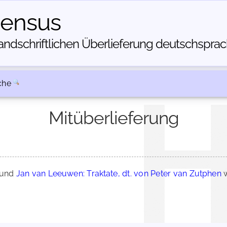
census
dschriftlichen Über­lieferung deutschsprachi
che
Mitüberlieferung
und
Jan van Leeuwen: Traktate, dt. von Peter van Zutphen
w