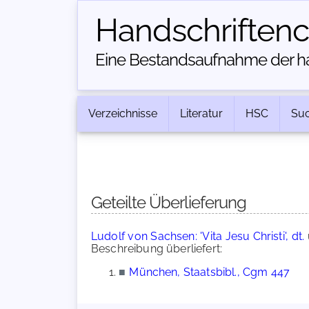
Handschriften­
Eine Bestandsaufnahme der han
Verzeichnisse
Literatur
HSC
Su
Geteilte Überlieferung
Ludolf von Sachsen: 'Vita Jesu Christi', dt.
Beschreibung überliefert:
■
München, Staatsbibl., Cgm 447