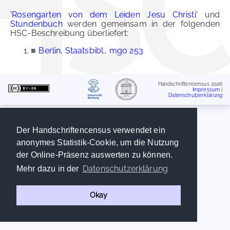
'Rosengarten von dem Leiden Jesu Christi'
und
Stundenbuch
werden gemeinsam in der folgenden
HSC-Beschreibung überliefert:
■
Berlin, Staatsbibl., mgo 253
Handschriftencensus 2026
Impressum
|
Datenschutzerklärung
Der Handschriftencensus verwendet ein
anonymes Statistik-Cookie, um die Nutzung
der Online-Präsenz auswerten zu können.
Datenschutzerklärung
Mehr dazu in der
Okay