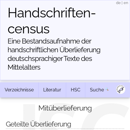
de
|
en
Handschriften­
census
Eine Bestandsaufnahme der
handschriftlichen Über­lieferung
deutschsprachiger Texte des
Mittelalters
Verzeichnisse
Literatur
HSC
Suche
Mitüberlieferung
Geteilte Überlieferung