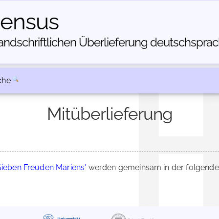
census
dschriftlichen Über­lieferung deutschsprachi
che
Mitüberlieferung
Sieben Freuden Mariens'
werden gemeinsam in der folgenden