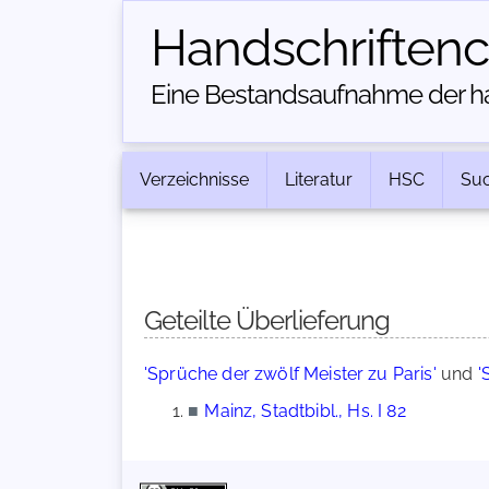
Handschriften­
Eine Bestandsaufnahme der han
Verzeichnisse
Literatur
HSC
Su
Geteilte Überlieferung
'Sprüche der zwölf Meister zu Paris'
und
'
■
Mainz, Stadtbibl., Hs. I 82