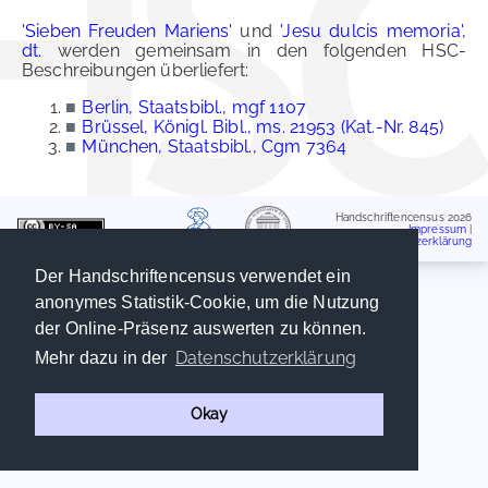
'Sieben Freuden Mariens'
und
'Jesu dulcis memoria',
dt.
werden gemeinsam in den folgenden HSC-
Beschreibungen überliefert:
■
Berlin, Staatsbibl., mgf 1107
■
Brüssel, Königl. Bibl., ms. 21953 (Kat.-Nr. 845)
■
München, Staatsbibl., Cgm 7364
Handschriftencensus 2026
Impressum
|
Datenschutzerklärung
Der Handschriftencensus verwendet ein
anonymes Statistik-Cookie, um die Nutzung
der Online-Präsenz auswerten zu können.
Datenschutzerklärung
Mehr dazu in der
Okay