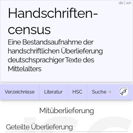
de
|
en
Handschriften­
census
Eine Bestandsaufnahme der
handschriftlichen Über­lieferung
deutschsprachiger Texte des
Mittelalters
Verzeichnisse
Literatur
HSC
Suche
Mitüberlieferung
Geteilte Überlieferung