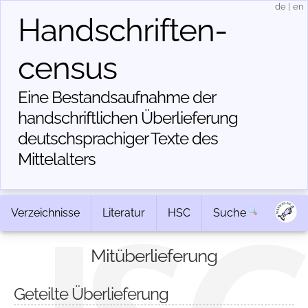
de
|
en
Handschriften­
census
Eine Bestandsaufnahme der
handschriftlichen Über­lieferung
deutschsprachiger Texte des
Mittelalters
Verzeichnisse
Literatur
HSC
Suche
Mitüberlieferung
Geteilte Überlieferung