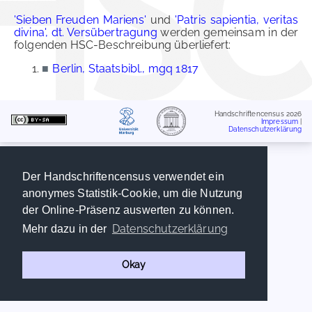
'Sieben Freuden Mariens'
und
'Patris sapientia, veritas
divina', dt. Versübertragung
werden gemeinsam in der
folgenden HSC-Beschreibung überliefert:
■
Berlin, Staatsbibl., mgq 1817
Handschriftencensus 2026
Impressum
|
Datenschutzerklärung
Der Handschriftencensus verwendet ein
anonymes Statistik-Cookie, um die Nutzung
der Online-Präsenz auswerten zu können.
Datenschutzerklärung
Mehr dazu in der
Okay