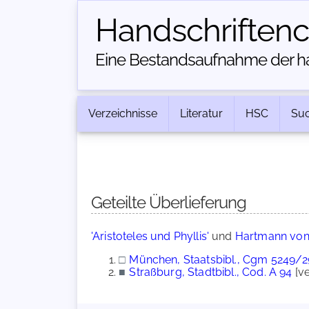
Handschriften­
Eine Bestandsaufnahme der han
Verzeichnisse
Literatur
HSC
Su
Geteilte Überlieferung
'Aristoteles und Phyllis'
und
Hartmann von 
□
München, Staatsbibl., Cgm 5249/
■
Straßburg, Stadtbibl., Cod. A 94
[ve