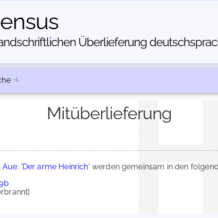
census
dschriftlichen Über­lieferung deutschsprachi
che
Mitüberlieferung
Aue: 'Der arme Heinrich'
werden gemeinsam in den folgend
29b
rbrannt]