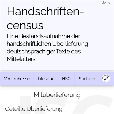
de
|
en
Handschriften­
census
Eine Bestandsaufnahme der
handschriftlichen Über­lieferung
deutschsprachiger Texte des
Mittelalters
Verzeichnisse
Literatur
HSC
Suche
Mitüberlieferung
Geteilte Überlieferung