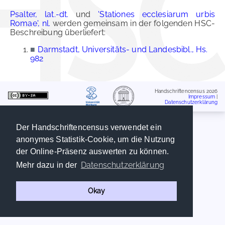
Psalter, lat.-dt.
und
'Stationes ecclesiarum urbis
Romae', nl.
werden gemeinsam in der folgenden HSC-
Beschreibung überliefert:
■
Darmstadt, Universitäts- und Landesbibl., Hs.
982
Handschriftencensus 2026
Impressum
|
Datenschutzerklärung
Der Handschriftencensus verwendet ein
anonymes Statistik-Cookie, um die Nutzung
der Online-Präsenz auswerten zu können.
Datenschutzerklärung
Mehr dazu in der
Okay