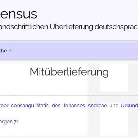
census
dschriftlichen Über­lieferung deutschsprachi
che
Mitüberlieferung
rbor consanguinitatis' des Johannes Andreae
und
Urkund
eorgen 71