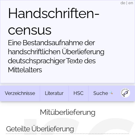
de
|
en
Handschriften­
census
Eine Bestandsaufnahme der
handschriftlichen Über­lieferung
deutschsprachiger Texte des
Mittelalters
Verzeichnisse
Literatur
HSC
Suche
Mitüberlieferung
Geteilte Überlieferung