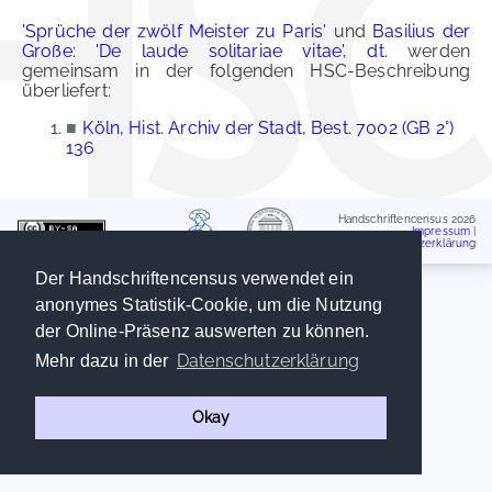
'Sprüche der zwölf Meister zu Paris'
und
Basilius der
Große: 'De laude solitariae vitae', dt.
werden
gemeinsam in der folgenden HSC-Beschreibung
überliefert:
■
Köln, Hist. Archiv der Stadt, Best. 7002 (GB 2°)
136
Handschriftencensus 2026
Impressum
|
Datenschutzerklärung
Der Handschriftencensus verwendet ein
anonymes Statistik-Cookie, um die Nutzung
der Online-Präsenz auswerten zu können.
Datenschutzerklärung
Mehr dazu in der
Okay