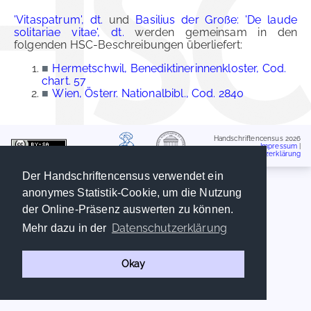
'Vitaspatrum', dt.
und
Basilius der Große: 'De laude
solitariae vitae', dt.
werden gemeinsam in den
folgenden HSC-Beschreibungen überliefert:
■
Hermetschwil, Benediktinerinnenkloster, Cod.
chart. 57
■
Wien, Österr. Nationalbibl., Cod. 2840
Handschriftencensus 2026
Impressum
|
Datenschutzerklärung
Der Handschriftencensus verwendet ein
anonymes Statistik-Cookie, um die Nutzung
der Online-Präsenz auswerten zu können.
Datenschutzerklärung
Mehr dazu in der
Okay