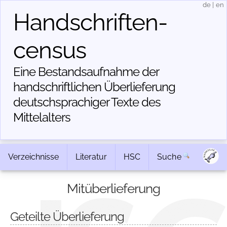
de
|
en
Handschriften­
census
Eine Bestandsaufnahme der
handschriftlichen Über­lieferung
deutschsprachiger Texte des
Mittelalters
Verzeichnisse
Literatur
HSC
Suche
Mitüberlieferung
Geteilte Überlieferung