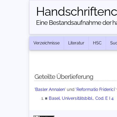
Handschriften­
Eine Bestandsaufnahme der han
Verzeichnisse
Literatur
HSC
Su
Geteilte Überlieferung
'Basler Annalen'
und
'Reformatio Friderici'
■
Basel, Universitätsbibl., Cod. E I 4