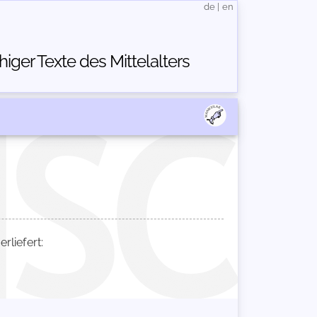
de
|
en
ger Texte des Mittelalters
liefert: