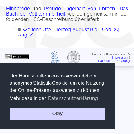
Minnerede
und
Pseudo-Engelhart von Ebrach: 'Das
Buch der Vollkommenheit'
werden gemeinsam in der
folgenden HSC-Beschreibung überliefert:
■
Wolfenbüttel, Herzog August Bibl., Cod. 2.4
Aug. 2°
Handschriftencensus 2026
Impressum
|
Datenschutzerklärung
Der Handschriftencensus verwendet ein
anonymes Statistik-Cookie, um die Nutzung
der Online-Präsenz auswerten zu können.
Datenschutzerklärung
Mehr dazu in der
Okay