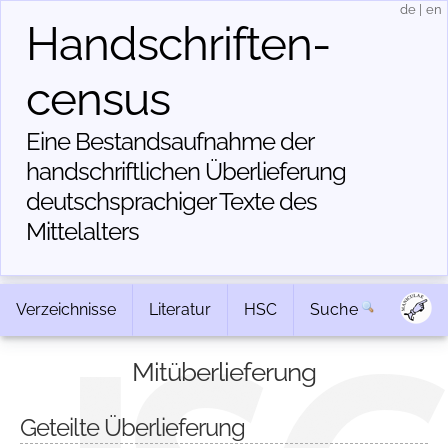
de
|
en
Handschriften­
census
Eine Bestandsaufnahme der
handschriftlichen Über­lieferung
deutschsprachiger Texte des
Mittelalters
Verzeichnisse
Literatur
HSC
Suche
Mitüberlieferung
Geteilte Überlieferung