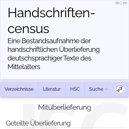
de
|
en
Handschriften­
census
Eine Bestandsaufnahme der
handschriftlichen Über­lieferung
deutschsprachiger Texte des
Mittelalters
Verzeichnisse
Literatur
HSC
Suche
Mitüberlieferung
Geteilte Überlieferung