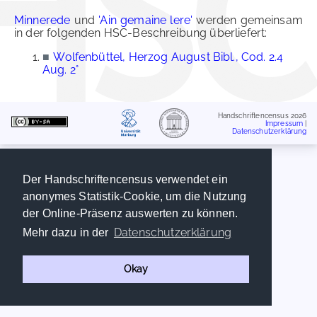
Minnerede
und
'Ain gemaine lere'
werden gemeinsam
in der folgenden HSC-Beschreibung überliefert:
■
Wolfenbüttel, Herzog August Bibl., Cod. 2.4
Aug. 2°
Handschriftencensus 2026
Impressum
|
Datenschutzerklärung
Der Handschriftencensus verwendet ein
anonymes Statistik-Cookie, um die Nutzung
der Online-Präsenz auswerten zu können.
Datenschutzerklärung
Mehr dazu in der
Okay