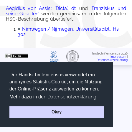
Aegidius von Assisi: 'Dicta', dt.
und
'Franziskus und
seine Gesellen'
werden gemeinsam in der folgenden
HSC-Beschreibung überliefert:
■
Nimwegen / Nijmegen, Universitätsbibl., Hs.
302
Handschriftencensus 2026
Impressum
|
Datenschutzerklärung
Der Handschriftencensus verwendet ein
anonymes Statistik-Cookie, um die Nutzung
der Online-Präsenz auswerten zu können.
Datenschutzerklärung
Mehr dazu in der
Okay