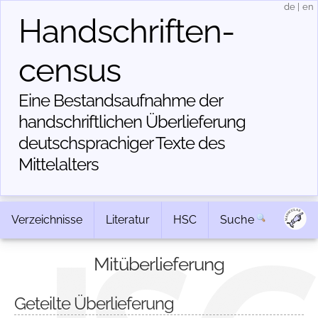
de
|
en
Handschriften­
census
Eine Bestandsaufnahme der
handschriftlichen Über­lieferung
deutschsprachiger Texte des
Mittelalters
Verzeichnisse
Literatur
HSC
Suche
Mitüberlieferung
Geteilte Überlieferung