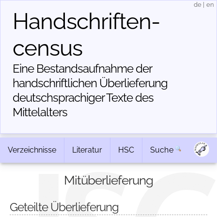
de
|
en
Handschriften­
census
Eine Bestandsaufnahme der
handschriftlichen Über­lieferung
deutschsprachiger Texte des
Mittelalters
Verzeichnisse
Literatur
HSC
Suche
Mitüberlieferung
Geteilte Überlieferung