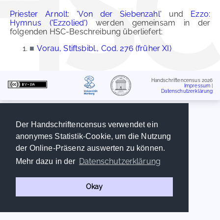
Priester Arnolt: 'Von der Siebenzahl'
und
Ezzo:
Hymnus ('Ezzolied')
werden gemeinsam in der
folgenden HSC-Beschreibung überliefert:
■
Vorau, Stiftsbibl., Cod. 276 (früher XI)
Handschriftencensus 2026
Impressum
|
Datenschutzerklärung
Der Handschriftencensus verwendet ein
anonymes Statistik-Cookie, um die Nutzung
der Online-Präsenz auswerten zu können.
Datenschutzerklärung
Mehr dazu in der
Okay