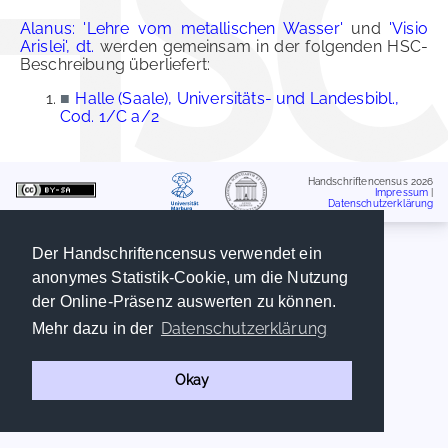
Alanus: 'Lehre vom metallischen Wasser'
und
'Visio
Arislei', dt.
werden gemeinsam in der folgenden HSC-
Beschreibung überliefert:
■
Halle (Saale), Universitäts- und Landesbibl.,
Cod. 1/C a/2
Handschriftencensus 2026
Impressum
|
Datenschutzerklärung
Der Handschriftencensus verwendet ein
anonymes Statistik-Cookie, um die Nutzung
der Online-Präsenz auswerten zu können.
Datenschutzerklärung
Mehr dazu in der
Okay