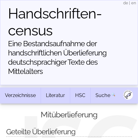
de
|
en
Handschriften­
census
Eine Bestandsaufnahme der
handschriftlichen Über­lieferung
deutschsprachiger Texte des
Mittelalters
Verzeichnisse
Literatur
HSC
Suche
Mitüberlieferung
Geteilte Überlieferung