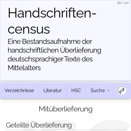
de
|
en
Handschriften­
census
Eine Bestandsaufnahme der
handschriftlichen Über­lieferung
deutschsprachiger Texte des
Mittelalters
Verzeichnisse
Literatur
HSC
Suche
Mitüberlieferung
Geteilte Überlieferung