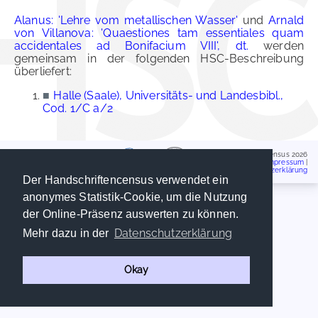
Alanus: 'Lehre vom metallischen Wasser'
und
Arnald
von Villanova: 'Quaestiones tam essentiales quam
accidentales ad Bonifacium VIII', dt.
werden
gemeinsam in der folgenden HSC-Beschreibung
überliefert:
■
Halle (Saale), Universitäts- und Landesbibl.,
Cod. 1/C a/2
Handschriftencensus 2026
Impressum
|
Datenschutzerklärung
Der Handschriftencensus verwendet ein
anonymes Statistik-Cookie, um die Nutzung
der Online-Präsenz auswerten zu können.
Datenschutzerklärung
Mehr dazu in der
Okay