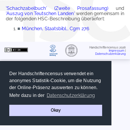
'Schachzabelbuch' (Zweite Prosafassung)
und
'Auszug von Teutschen Landen'
werden gemeinsam in
der folgenden HSC-Beschreibung überliefert:
■
München, Staatsbibl., Cgm 276
Handschriftencensus 2026
Impressum
|
Datenschutzerklärung
Der Handschriftencensus verwendet ein
anonymes Statistik-Cookie, um die Nutzung
der Online-Präsenz auswerten zu können.
Datenschutzerklärung
Mehr dazu in der
Okay