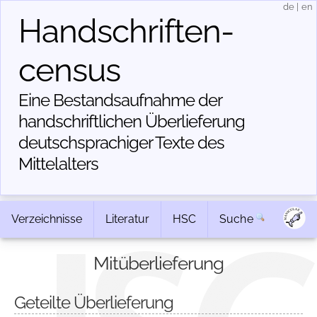
de
|
en
Handschriften­
census
Eine Bestandsaufnahme der
handschriftlichen Über­lieferung
deutschsprachiger Texte des
Mittelalters
Verzeichnisse
Literatur
HSC
Suche
Mitüberlieferung
Geteilte Überlieferung