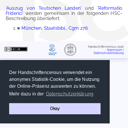
'Auszug von Teutschen Landen'
und
'Reformatio
Friderici'
werden gemeinsam in der folgenden HSC-
Beschreibung überliefert:
■
München, Staatsbibl., Cgm 276
Handschriftencensus 2026
Impressum
|
Datenschutzerklärung
Der Handschriftencensus verwendet ein
anonymes Statistik-Cookie, um die Nutzung
der Online-Präsenz auswerten zu können.
Datenschutzerklärung
Mehr dazu in der
Okay