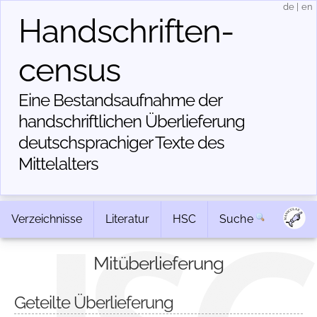
de
|
en
Handschriften­
census
Eine Bestandsaufnahme der
handschriftlichen Über­lieferung
deutschsprachiger Texte des
Mittelalters
Verzeichnisse
Literatur
HSC
Suche
Mitüberlieferung
Geteilte Überlieferung