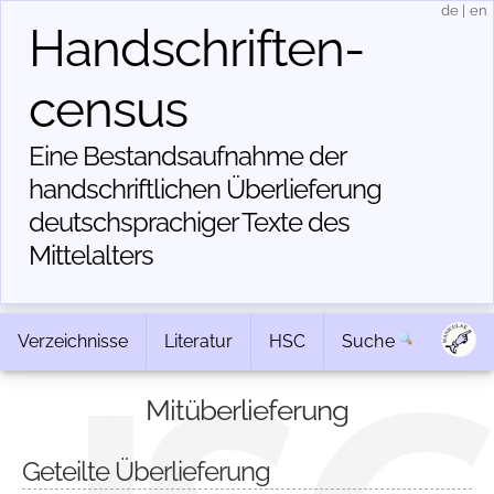
de
|
en
Handschriften­
census
Eine Bestandsaufnahme der
handschriftlichen Über­lieferung
deutschsprachiger Texte des
Mittelalters
Verzeichnisse
Literatur
HSC
Suche
Mitüberlieferung
Geteilte Überlieferung