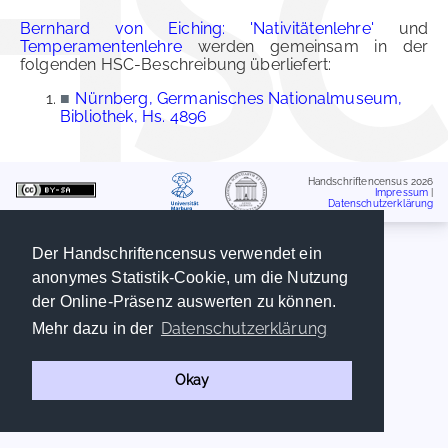
Bernhard von Eiching: 'Nativitätenlehre'
und
Temperamentenlehre
werden gemeinsam in der
folgenden HSC-Beschreibung überliefert:
■
Nürnberg, Germanisches Nationalmuseum,
Bibliothek, Hs. 4896
Handschriftencensus 2026
Impressum
|
Datenschutzerklärung
Der Handschriftencensus verwendet ein
anonymes Statistik-Cookie, um die Nutzung
der Online-Präsenz auswerten zu können.
Datenschutzerklärung
Mehr dazu in der
Okay