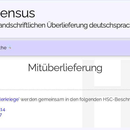
census
dschriftlichen Über­lieferung deutschsprachi
che
Mitüberlieferung
erkriege'
werden gemeinsam in den folgenden HSC-Beschrei
 14
27