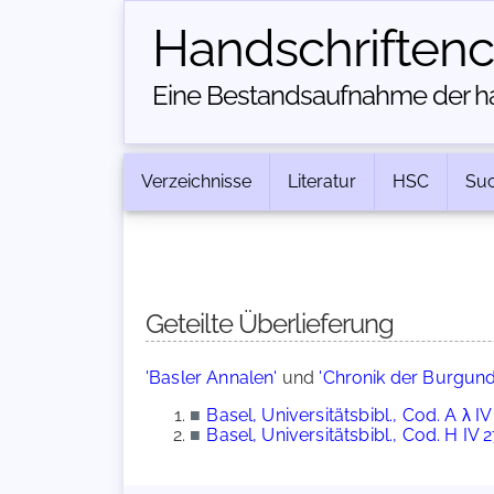
Handschriften­
Eine Bestandsaufnahme der han
Verzeichnisse
Literatur
HSC
Su
Geteilte Überlieferung
'Basler Annalen'
und
'Chronik der Burgund
■
Basel, Universitätsbibl., Cod. A λ IV
■
Basel, Universitätsbibl., Cod. H IV 