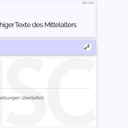
de
|
en
ger Texte des Mittelalters
bungen überliefert: