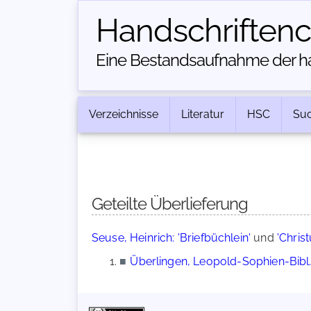
Handschriften­
Eine Bestandsaufnahme der han
Verzeichnisse
Literatur
HSC
Su
Geteilte Überlieferung
Seuse, Heinrich: 'Briefbüchlein'
und
'Chris
■
Überlingen, Leopold-Sophien-Bibl.