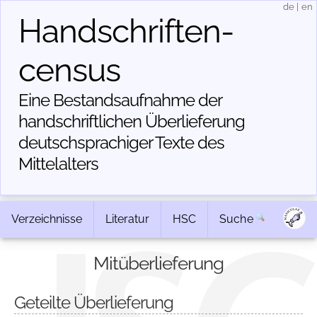
de
|
en
Handschriften­
census
Eine Bestandsaufnahme der
handschriftlichen Über­lieferung
deutschsprachiger Texte des
Mittelalters
Verzeichnisse
Literatur
HSC
Suche
Mitüberlieferung
Geteilte Überlieferung