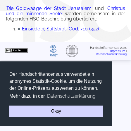
'Die Goldwaage der Stadt Jerusalem'
und
'Christus
und die minnende Seele'
werden gemeinsam in der
folgenden HSC-Beschreibung überliefert:
■
Einsiedeln, Stiftsbibl., Cod. 710 (322)
Handschriftencensus 2026
Impressum
|
Datenschutzerklärung
Der Handschriftencensus verwendet ein
anonymes Statistik-Cookie, um die Nutzung
der Online-Präsenz auswerten zu können.
Datenschutzerklärung
Mehr dazu in der
Okay