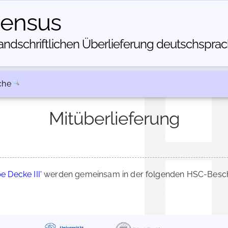
census
dschriftlichen Über­lieferung deutschsprachi
che
Mitüberlieferung
be Decke III'
werden gemeinsam in der folgenden HSC-Beschr