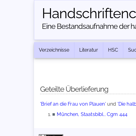
Handschriften­
Eine Bestandsaufnahme der han
Verzeichnisse
Literatur
HSC
Su
Geteilte Überlieferung
'Brief an die Frau von Plauen'
und
'Die hal
■
München, Staatsbibl., Cgm 444