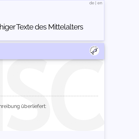
de
|
en
ger Texte des Mittelalters
eibung überliefert: