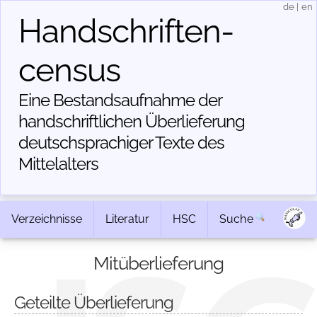
de
|
en
Handschriften­
census
Eine Bestandsaufnahme der
handschriftlichen Über­lieferung
deutschsprachiger Texte des
Mittelalters
Verzeichnisse
Literatur
HSC
Suche
Mitüberlieferung
Geteilte Überlieferung