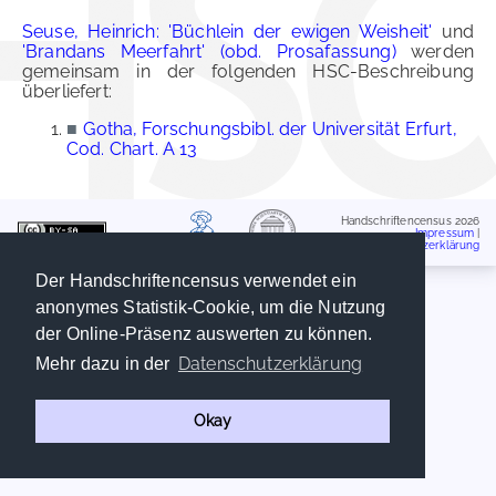
Seuse, Heinrich: 'Büchlein der ewigen Weisheit'
und
'Brandans Meerfahrt' (obd. Prosafassung)
werden
gemeinsam in der folgenden HSC-Beschreibung
überliefert:
■
Gotha, Forschungsbibl. der Universität Erfurt,
Cod. Chart. A 13
Handschriftencensus 2026
Impressum
|
Datenschutzerklärung
Der Handschriftencensus verwendet ein
anonymes Statistik-Cookie, um die Nutzung
der Online-Präsenz auswerten zu können.
Datenschutzerklärung
Mehr dazu in der
Okay