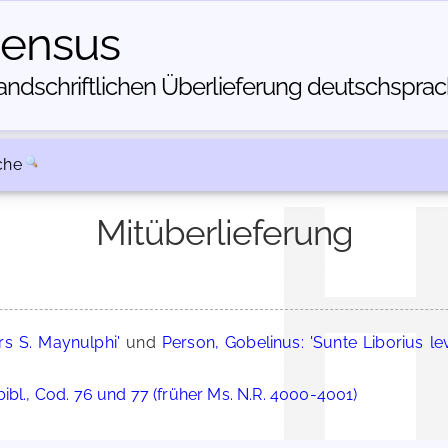
census
dschriftlichen Über­lieferung deutschsprachi
che
Mitüberlieferung
rs S. Maynulphi'
und
Person, Gobelinus: 'Sunte Liborius le
ibl., Cod. 76 und 77 (früher Ms. N.R. 4000-4001)