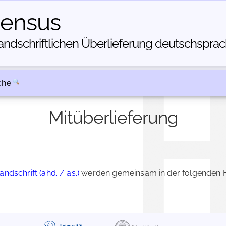
census
dschriftlichen Über­lieferung deutschsprachi
che
Mitüberlieferung
ndschrift (ahd. / as.)
werden gemeinsam in der folgenden H