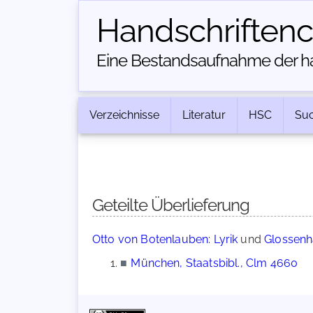
Handschriften­
Eine Bestandsaufnahme der han
Verzeichnisse
Literatur
HSC
Su
Geteilte Überlieferung
Otto von Botenlauben: Lyrik
und
Glossenha
■
München, Staatsbibl., Clm 4660