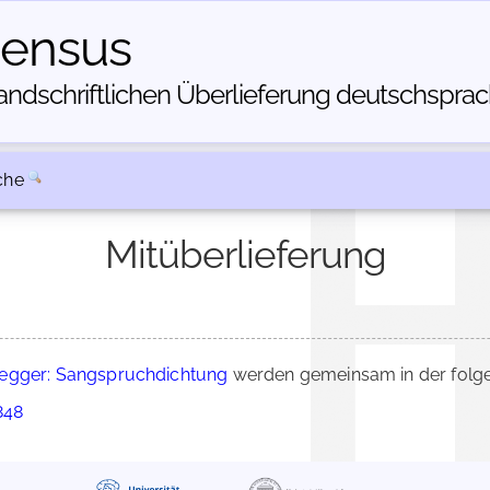
census
dschriftlichen Über­lieferung deutschsprachi
che
Mitüberlieferung
egger: Sangspruchdichtung
werden gemeinsam in der folge
848