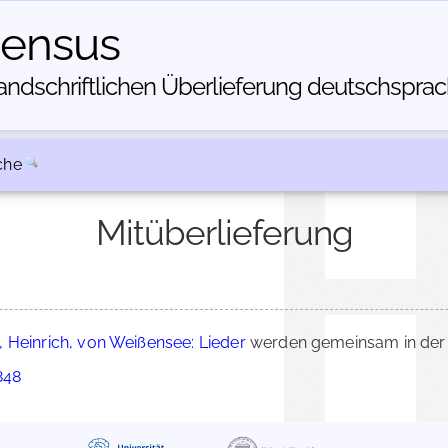
census
dschriftlichen Über­lieferung deutschsprachi
che
Mitüberlieferung
 Heinrich, von Weißensee: Lieder
werden gemeinsam in der 
848