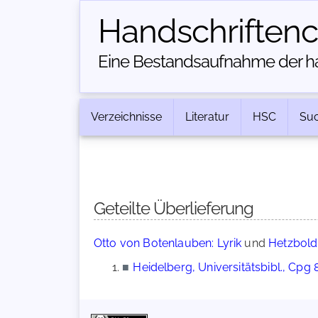
Handschriften­
Eine Bestandsaufnahme der han
Verzeichnisse
Literatur
HSC
Su
Geteilte Überlieferung
Otto von Botenlauben: Lyrik
und
Hetzbold,
■
Heidelberg, Universitätsbibl., Cpg 