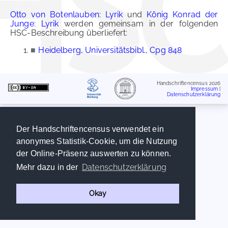
Otto von Botenlauben: Lyrik
und
König Konrad der
Junge: Lyrik
werden gemeinsam in der folgenden
HSC-Beschreibung überliefert:
■
Heidelberg, Universitätsbibl., Cpg 848
Handschriftencensus 2026
Impressum
|
Datenschutzerklärung
Der Handschriftencensus verwendet ein
anonymes Statistik-Cookie, um die Nutzung
der Online-Präsenz auswerten zu können.
Datenschutzerklärung
Mehr dazu in der
Okay