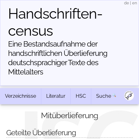
de
|
en
Handschriften­
census
Eine Bestandsaufnahme der
handschriftlichen Über­lieferung
deutschsprachiger Texte des
Mittelalters
Verzeichnisse
Literatur
HSC
Suche
Mitüberlieferung
Geteilte Überlieferung