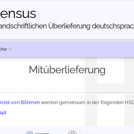
census
dschriftlichen Über­lieferung deutschsprachi
che
Mitüberlieferung
enzel von Böhmen
werden gemeinsam in der folgenden HSC-
848