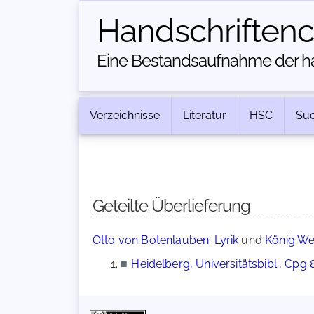
Handschriften­
Eine Bestandsaufnahme der han
Verzeichnisse
Literatur
HSC
Su
Geteilte Überlieferung
Otto von Botenlauben: Lyrik
und
König W
■
Heidelberg, Universitätsbibl., Cpg 