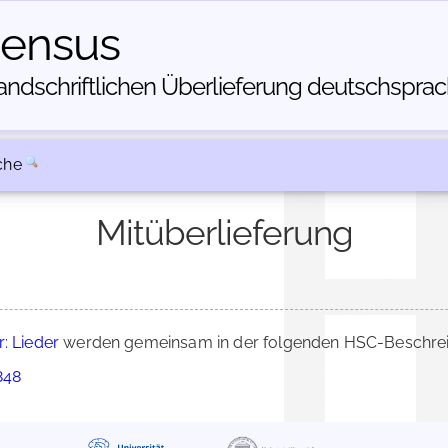
census
dschriftlichen Über­lieferung deutschsprachi
che
Mitüberlieferung
r: Lieder
werden gemeinsam in der folgenden HSC-Beschreib
848