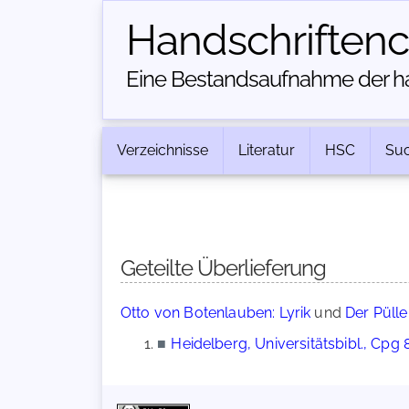
Handschriften­
Eine Bestandsaufnahme der han
Verzeichnisse
Literatur
HSC
Su
Geteilte Überlieferung
Otto von Botenlauben: Lyrik
und
Der Pülle
■
Heidelberg, Universitätsbibl., Cpg 