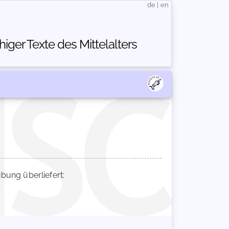
de
|
en
ger Texte des Mittelalters
ung überliefert: