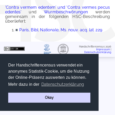
'Contra vermem edentem' und 'Contra vermes pecus
edentes'
und
Wurmbeschwörungen
werden
gemeinsam in der folgenden HSC-Beschreibung
überliefert:
■
Paris, Bibl. Nationale, Ms. nouv. acq. lat. 229
Handschriftencensus 2026
Impressum
|
Datenschutzerklärung
Der Handschriftencensus verwendet ein
anonymes Statistik-Cookie, um die Nutzung
der Online-Präsenz auswerten zu können.
Datenschutzerklärung
Mehr dazu in der
Okay