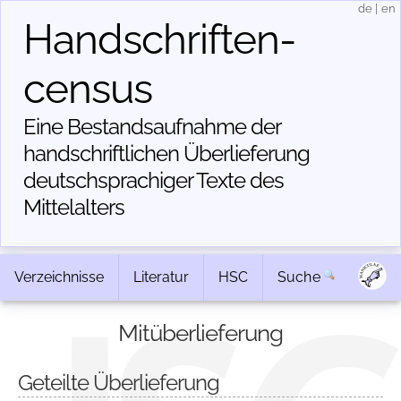
de
|
en
Handschriften­
census
Eine Bestandsaufnahme der
handschriftlichen Über­lieferung
deutschsprachiger Texte des
Mittelalters
Verzeichnisse
Literatur
HSC
Suche
Mitüberlieferung
Geteilte Überlieferung