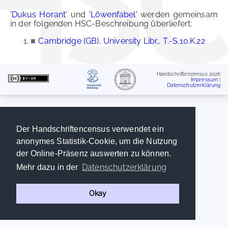
'Dukus Horant'
und
'Löwenfabel'
werden gemeinsam
in der folgenden HSC-Beschreibung überliefert:
■
Cambridge (GB), University Libr., T.-S.10.K.22
Handschriftencensus 2026
Impressum
|
Datenschutzerklärung
Der Handschriftencensus verwendet ein
anonymes Statistik-Cookie, um die Nutzung
der Online-Präsenz auswerten zu können.
Datenschutzerklärung
Mehr dazu in der
Okay