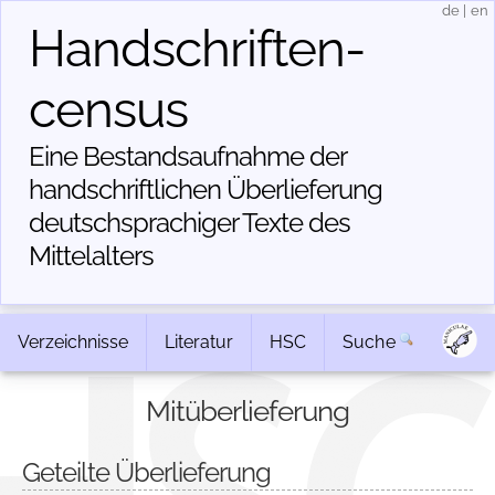
de
|
en
Handschriften­
census
Eine Bestandsaufnahme der
handschriftlichen Über­lieferung
deutschsprachiger Texte des
Mittelalters
Verzeichnisse
Literatur
HSC
Suche
Mitüberlieferung
Geteilte Überlieferung