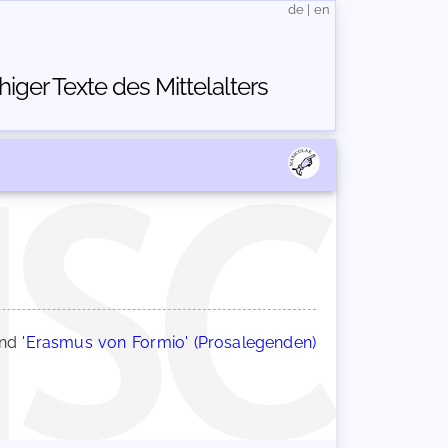
de
|
en
ger Texte des Mittelalters
nd
'Erasmus von Formio' (Prosalegenden)