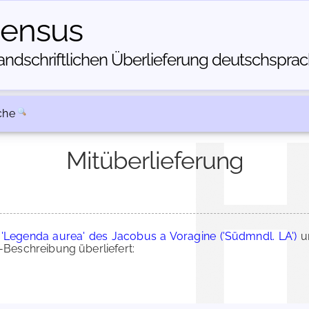
census
dschriftlichen Über­lieferung deutschsprachi
che
Mitüberlieferung
 'Legenda aurea' des Jacobus a Voragine ('Südmndl. LA')
u
Beschreibung überliefert: