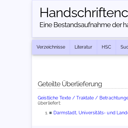
Handschriften­
Eine Bestandsaufnahme der han
Verzeichnisse
Literatur
HSC
Su
Geteilte Überlieferung
Geistliche Texte / Traktate / Betrachtung
überliefert:
■
Darmstadt, Universitäts- und Lande