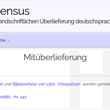
census
dschriftlichen Über­lieferung deutschsprachi
che
Mitüberlieferung
en
und
Bijbelvertaler van 1360: 'Vitaspatrum'
werden gemein
sbibl., Hs. 447