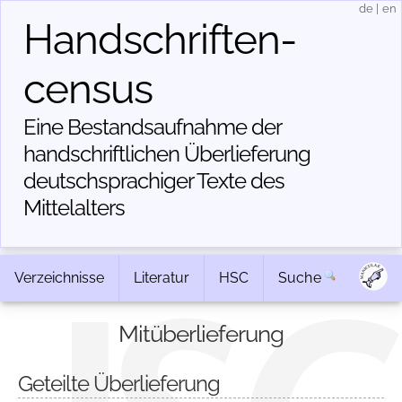
de
|
en
Handschriften­
census
Eine Bestandsaufnahme der
handschriftlichen Über­lieferung
deutschsprachiger Texte des
Mittelalters
Verzeichnisse
Literatur
HSC
Suche
Mitüberlieferung
Geteilte Überlieferung