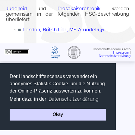
Judeneid
und
'Prosakaiserchronik'
werden
gemeinsam in der folgenden HSC-Beschreibung
überliefert:
■
London, British Libr., MS Arundel 131
Handschriftencensus 2026
Impressum
|
Datenschutzerklärung
Der Handschriftencensus verwendet ein
anonymes Statistik-Cookie, um die Nutzung
der Online-Präsenz auswerten zu können.
Datenschutzerklärung
Mehr dazu in der
Okay