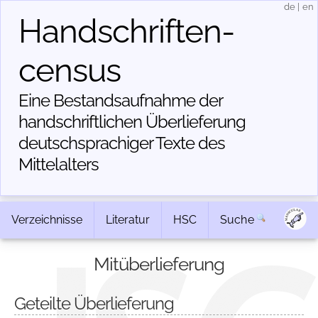
de
|
en
Handschriften­
census
Eine Bestandsaufnahme der
handschriftlichen Über­lieferung
deutschsprachiger Texte des
Mittelalters
Verzeichnisse
Literatur
HSC
Suche
Mitüberlieferung
Geteilte Überlieferung