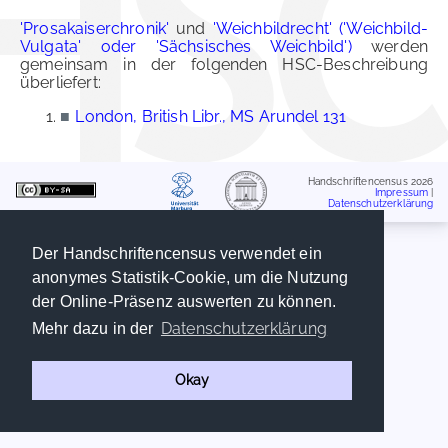
'Prosakaiserchronik'
und
'Weichbildrecht' ('Weichbild-
Vulgata' oder 'Sächsisches Weichbild')
werden
gemeinsam in der folgenden HSC-Beschreibung
überliefert:
■
London, British Libr., MS Arundel 131
Handschriftencensus 2026
Impressum
|
Datenschutzerklärung
Der Handschriftencensus verwendet ein
anonymes Statistik-Cookie, um die Nutzung
der Online-Präsenz auswerten zu können.
Datenschutzerklärung
Mehr dazu in der
Okay