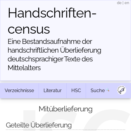
de
|
en
Handschriften­
census
Eine Bestandsaufnahme der
handschriftlichen Über­lieferung
deutschsprachiger Texte des
Mittelalters
Verzeichnisse
Literatur
HSC
Suche
Mitüberlieferung
Geteilte Überlieferung