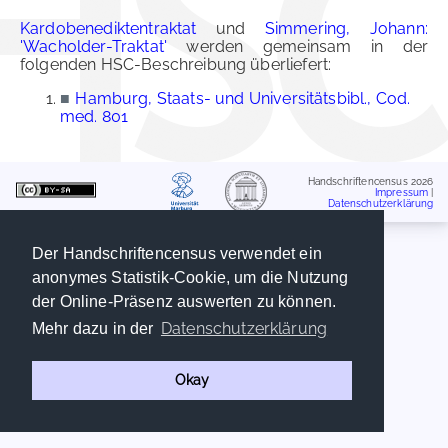
Kardobenediktentraktat
und
Simmering, Johann:
'Wacholder-Traktat'
werden gemeinsam in der
folgenden HSC-Beschreibung überliefert:
■
Hamburg, Staats- und Universitätsbibl., Cod.
med. 801
Handschriftencensus 2026
Impressum
|
Datenschutzerklärung
Der Handschriftencensus verwendet ein
anonymes Statistik-Cookie, um die Nutzung
der Online-Präsenz auswerten zu können.
Datenschutzerklärung
Mehr dazu in der
Okay